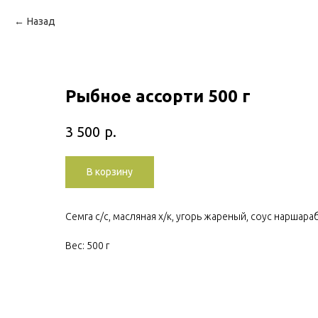
Назад
Рыбное ассорти 500 г
р.
3 500
В корзину
Семга с/с, масляная х/к, угорь жареный, соус наршара
Вес: 500 г